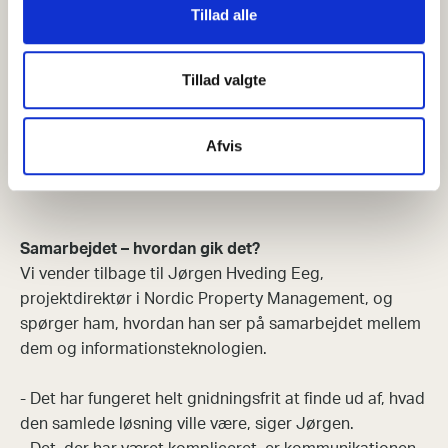
Tillad alle
vores krav om, at lyden skal være usynlig, og at
lydanlægget skal kunne håndtere en DJ, der kommer
og spiller om fredagen. Informationsteknik havde ikke
Tillad valgte
opgaven fra starten, men de kom med en fantastisk
løsning, og jeg tror ikke, der var nogen, der troede, at
Afvis
nogen leverandør kunne installere en lyd af den klasse i
det rum, opsummerer Jørgen.
Samarbejdet – hvordan gik det?
Vi vender tilbage til Jørgen Hveding Eeg,
projektdirektør i Nordic Property Management, og
spørger ham, hvordan han ser på samarbejdet mellem
dem og informationsteknologien.
- Det har fungeret helt gnidningsfrit at finde ud af, hvad
den samlede løsning ville være, siger Jørgen.