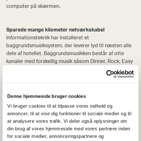
computer på skærmen.
Sparede mange kilometer netværkskabel
Informationsteknik har installeret et
baggrundsmusiksystem, der leverer lyd til næsten alle
dele af hotellet. Baggrundsmusikken består af otte
kanaler med forskellig musik såsom Dinner, Rock, Easy
Listening og mere. Sammen med hotellet har
Informationsteknik besluttet, hvor de forskellige
kanaler skal være tilgængelige. I Courtyard kan du
vælge mellem fem af disse kanaler, mens du i andre
Denne hjemmeside bruger cookies
dele kan vælge mellem alle otte, som styres fra et
Vi bruger cookies til at tilpasse vores indhold og
touchpanel i baren.
annoncer, til at vise dig funktioner til sociale medier og til
at analysere vores trafik. Vi deler også oplysninger om
Musikken distribueres på husets eksisterende netværk
din brug af vores hjemmeside med vores partnere inden
via Dante, en standard for netværkslyddistribution, og
for sociale medier, annonceringspartnere og
den store fordel er, at det er muligt at ændre og tilføje