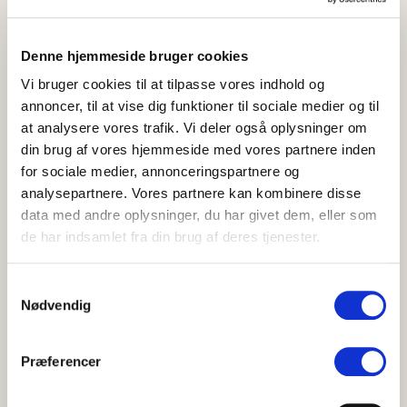
Supporttilbud
Med vores supporttilbud får du prioriteret
Denne hjemmeside bruger cookies
adgang til vores helpdesk og supportportal, og
Vi bruger cookies til at tilpasse vores indhold og
dokumentationen for hele din installation
annoncer, til at vise dig funktioner til sociale medier og til
opbevares hos os.
at analysere vores trafik. Vi deler også oplysninger om
din brug af vores hjemmeside med vores partnere inden
for sociale medier, annonceringspartnere og
analysepartnere. Vores partnere kan kombinere disse
data med andre oplysninger, du har givet dem, eller som
de har indsamlet fra din brug af deres tjenester.
Vores arbejdsproces
Vi arbejder efter ITILs principper for
Samtykkevalg
klassificering, eskalering og opfølgning på
Nødvendig
hændelser og problemer.
Præferencer