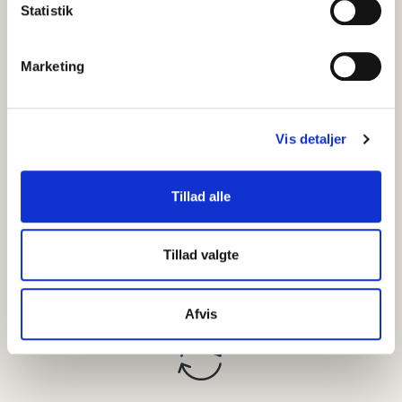
Statistik
Systemovervågning
Marketing
Vi kan systemovervåge dit anlæg og rette mange
fejl, før brugerne oplever eller rapporterer dem.
Vis detaljer
Tillad alle
Opfølgningsmøder
Vi tilbyder løbende opfølgningsmøder, hvor vi
Tillad valgte
gennemgår status på hændelser og problemer,
der er opstået.
Afvis