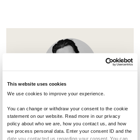
This website uses cookies
We use cookies to improve your experience.
Vill du veta mer?
Kontakta Magnus
You can change or withdraw your consent to the cookie
Ring
+46 708-52 95 19
eller
mejla
statement on our website. Read more in our privacy
policy about who we are, how you contact us, and how
we process personal data. Enter your consent ID and the
date you contacted us regarding your consent. You can