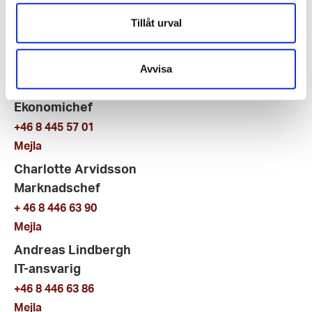
Victor Eklund
Tillåt urval
Affärsområdeschef Event
+46 8 446 63 09
Mejla
Avvisa
Ulf Forsell
Ekonomichef
+46 8 445 57 01
Mejla
Charlotte Arvidsson
Marknadschef
+ 46 8 446 63 90
Mejla
Andreas Lindbergh
IT-ansvarig
+46 8 446 63 86
Mejla