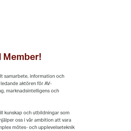
d Member!
llt samarbete, information och
ledande aktören för AV-
ing, marknadsintelligens och
ill kunskap och utbildningar som
jälper oss i vår ambition att vara
mplex mötes- och upplevelseteknik