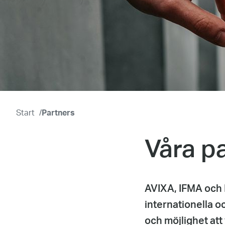
Start
/
Partners
Våra p
AVIXA, IFMA och LL
internationella o
och möjlighet at