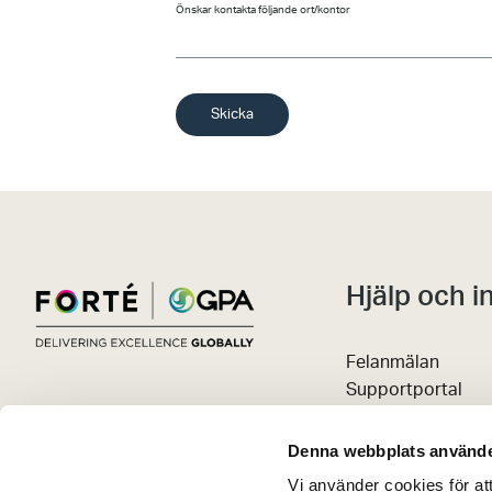
Önskar kontakta följande ort/kontor
Skicka
Hjälp och i
Felanmälan
Supportportal
Avbokningsregler
Kunskapsportal
Denna webbplats använde
Våra policys
Vi använder cookies för at