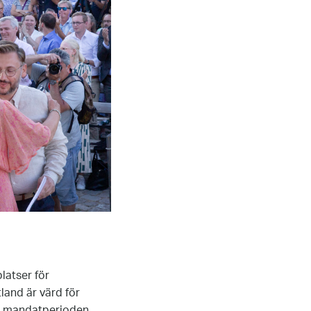
latser för
and är värd för
er mandatperioden