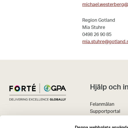
michael.westerberg@i
Region Gotland
Mia Stuhre
0498 26 90 85
mia.stuhre@gotland.
Hjälp och i
Felanmälan
Supportportal
Avbokningsregler
Kunskapsportal
Denna webbplats använde