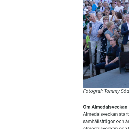
Fotograf: Tommy Söde
Om Almedalsveckan
Almedalsveckan start
samhällsfrågor och ä
Almedalsveckan och h