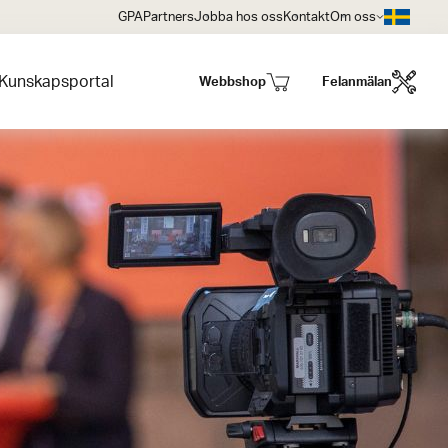
GPA
Partners
Jobba hos oss
Kontakt
Om oss
Kunskapsportal
Webbshop
Felanmälan