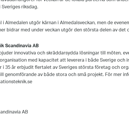
i Sveriges riksdag.
al i Almedalen utgör kärnan i Almedalsveckan, men de even
er bidrar med under veckan utgör den största delen av det o
ik Scandinavia AB
bjuder innovativa och skräddarsydda lösningar till möten, e
 organisation med kapacitet att leverera i både Sverige och in
 i 35 år erbjudit flertalet av Sveriges största företag och or
till genomförande av både stora och små projekt. För mer in
ationsteknik.se
candinavia AB