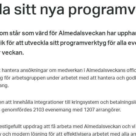
la sitt nya program
om står som värd för Almedalsveckan har uppha
ik för att utveckla sitt programverktyg för alla
 veckan.
 hantera ansökningar om medverkan i Almedalsveckans offic
ktyg för arbetsgruppen under arbetet med att hantera och go
ang.
att innehålla integrationer till kringsystem och betalnings
 genomfördes 2103 evenemang med 1207 arrangörer.
restigefullt uppdrag att få arbeta med Almedalsveckan och v
y och modern lösning för att effektivisera arbetet med alla a