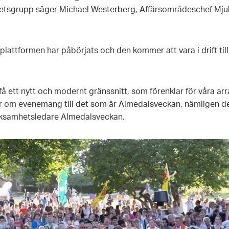
etsgrupp säger Michael Westerberg, Affärsområdeschef Mju
lattformen har påbörjats och den kommer att vara i drift ti
 få ett nytt och modernt gränssnitt, som förenklar för våra ar
r om evenemang till det som är Almedalsveckan, nämligen det
rksamhetsledare Almedalsveckan.