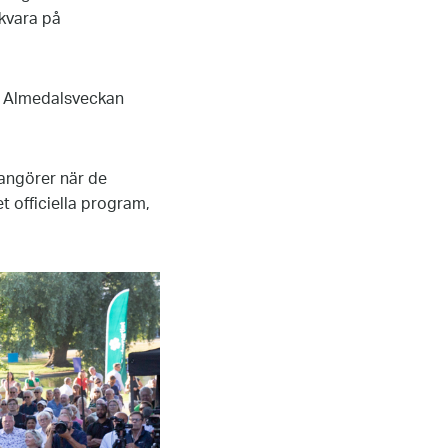
kvara på
ll Almedalsveckan
rangörer när de
 officiella program,