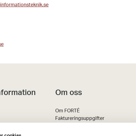
nformationsteknik.se
se
nformation
Om oss
Om FORTÉ
Faktureringsuppgifter
 Event
Karriär
Kontakt
r cookies