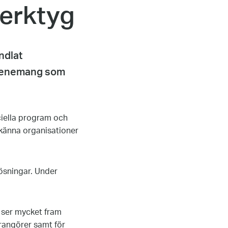
verktyg
ndlat
 evenemang som
iella program och
dkänna organisationer
lösningar. Under
i ser mycket fram
rrangörer samt för