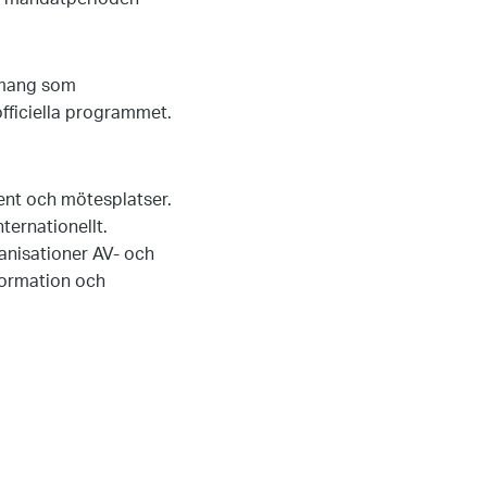
emang som
fficiella programmet.
vent och mötesplatser.
ternationellt.
ganisationer AV- och
formation och