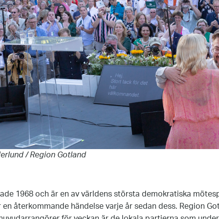
rlund / Region Gotland
ade 1968 och är en av världens största demokratiska mötesp
r en återkommande händelse varje år sedan dess. Region Gotl
uvudarrangörer för veckan är de lokala partierna som und