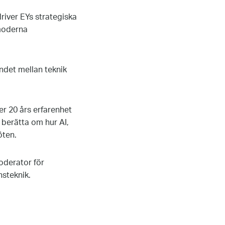
driver EYs strategiska
 moderna
ndet mellan teknik
r 20 års erfarenhet
 berätta om hur AI,
öten.
Moderator för
steknik.