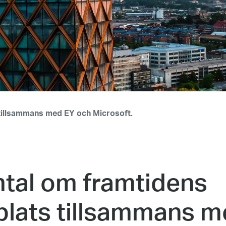
 tillsammans med EY och Microsoft.
mtal om framtidens
plats tillsammans m