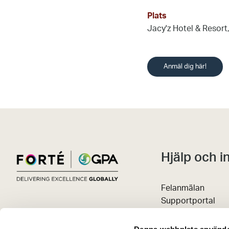
Plats
Jacy'z Hotel & Resort
Anmäl dig här!
Hjälp och i
Felanmälan
Supportportal
Avbokningsregler
Kunskapsportal