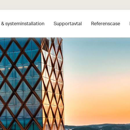
& systeminstallation
Supportavtal
Referenscase