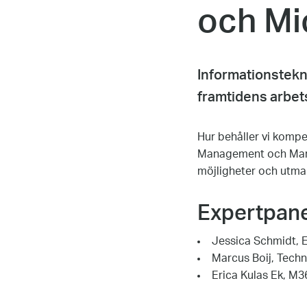
och Mi
Informationstekni
framtidens arbets
Hur behåller vi kompet
Management och Mar
möjligheter och utmani
Expertpane
Jessica Schmidt, 
Marcus Boij, Techn
Erica Kulas Ek, M3