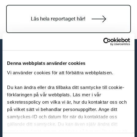
Läs hela reportaget här!
Denna webbplats använder cookies
Vi använder cookies för att förbättra webbplatsen.
Med hjälp av Informationstekniks tekniska
Du kan ändra eller dra tillbaka ditt samtycke till cookie-
kunnande och öppna approach kunde vi
förklaringen på vår webbplats. Läs mer i vår
sekretesspolicy om vilka vi är, hur du kontaktar oss och
fullfölja vår vision fullt ut.
på vilket sätt vi behandlar personuppgifter. Ange ditt
samtyckes-ID och datum för när du kontaktade oss
Mark Tatlow, Lilla Akademien
gällande ditt samtycke. Du kan även själv ändra ditt
samtycke direkt genom att klicka på knappnålen nere till