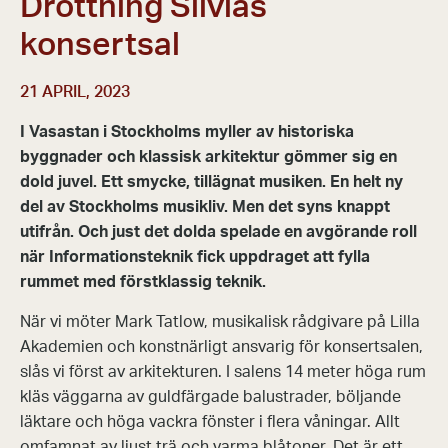
Drottning Silvias
konsertsal
21 APRIL, 2023
I Vasastan i Stockholms myller av historiska
byggnader och klassisk arkitektur gömmer sig en
dold juvel. Ett smycke, tillägnat musiken. En helt ny
del av Stockholms musikliv. Men det syns knappt
utifrån. Och just det dolda spelade en avgörande roll
när Informationsteknik fick uppdraget att fylla
rummet med förstklassig teknik.
När vi möter Mark Tatlow, musikalisk rådgivare på Lilla
Akademien och konstnärligt ansvarig för konsertsalen,
slås vi först av arkitekturen. I salens 14 meter höga rum
kläs väggarna av guldfärgade balustrader, böljande
läktare och höga vackra fönster i flera våningar. Allt
omfamnat av ljust trä och varma blåtoner. Det är ett