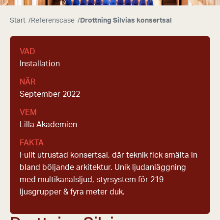
Start
/
Referenscase
/
Drottning Silvias konsertsal
VAD
Installation
NÄR
September 2022
VEM
Lilla Akademien
FAKTA
Fullt utrustad konsertsal, där teknik fick smälta in
bland böljande arkitektur. Unik ljudanläggning
med multikanalsljud, styrsystem för 219
ljusgrupper & fyra meter duk.