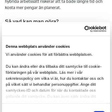
hybrida arbetssätt riskerar att ta både längre tid och
kosta mer pengar än planerat.
Så vad kan man göra?
För att undvika att tappa tid i företagets omställning
gäller det att prioritera vilka insatser som ger bäst
”bang for the buck” just nu, och vad man kan planera in
Denna webbplats använder cookies
den närmaste framtiden.
Vi använder cookies för att förbättra webbplatsen.
Och då är det bra med data; data över hur företagets
Du kan ändra eller dra tillbaka ditt samtycke till cookie-
olika rum och lokaler används, var flaskhalsar finns och
förklaringen på vår webbplats. Läs mer i vår
var man kan effektivisera hur både teknisk utrustning
sekretesspolicy om vilka vi är, hur du kontaktar oss och
och lokaler används.
på vilket sätt vi behandlar personuppgifter. Ange ditt
samtyckes-ID och datum för när du kontaktade oss
Ironiskt nog är det alltså just digital teknik som hjälper
gällande ditt samtycke. Du kan även själv ändra ditt
till att hantera bristen på digital teknik.
samtycke direkt genom att klicka på knappnålen nere till
vänster på sidan.
Samtyckesval