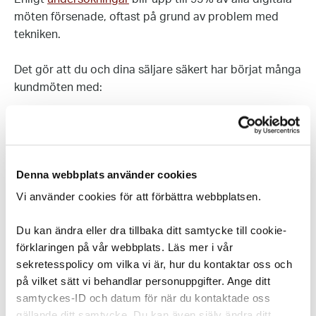
möten försenade, oftast på grund av problem med
tekniken.
Det gör att du och dina säljare säkert har börjat många
kundmöten med:
”Hör du mig?”
”Ser du detta?”
Denna webbplats använder cookies
”Hallå?”
Vi använder cookies för att förbättra webbplatsen.
Ingen bra start.
Du kan ändra eller dra tillbaka ditt samtycke till cookie-
förklaringen på vår webbplats. Läs mer i vår
Faktum är att ungefär 30% av tillfrågade säljare menar
sekretesspolicy om vilka vi är, hur du kontaktar oss och
på vilket sätt vi behandlar personuppgifter. Ange ditt
att deras videokonferensutrustning hindrar dem från
samtyckes-ID och datum för när du kontaktade oss
att göra ett bra jobb. Inte tvärtom.
gällande ditt samtycke. Du kan även själv ändra ditt