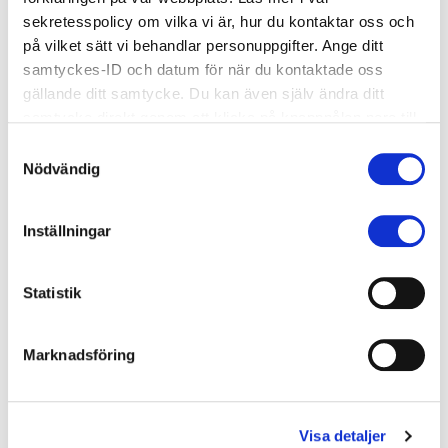
sekretesspolicy om vilka vi är, hur du kontaktar oss och
på vilket sätt vi behandlar personuppgifter. Ange ditt
samtyckes-ID och datum för när du kontaktade oss
Vill du veta mer?
gällande ditt samtycke. Du kan även själv ändra ditt
Kontakta oss gärna via
våra olika kontor
samtycke direkt genom att klicka på knappnålen nere till
vänster på sidan.
Samtyckesval
Nödvändig
Fler nyheter
Inställningar
Statistik
Marknadsföring
Visa detaljer