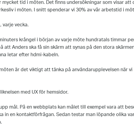
 mycket tid i möten. Det finns undersökningar som visar att
rkesliv i möten. I snitt spenderar vi 30% av vår arbetstid i mö
 varje vecka.
 minuters krångel i början av varje möte hundratals timmar pe
på att Anders ska få sin skärm att synas på den stora skärme
nna letar efter hdmi-kabeln.
a möten är det viktigt att tänka på användarupplevelsen när vi
ll liknelsen med UX för hemsidor.
d upp mål. På en webbplats kan målet till exempel vara att be
cka in en kontaktförfrågan. Sedan testar man löpande olika var
.