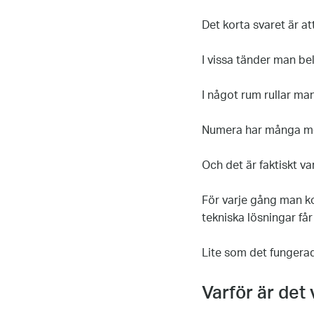
Det korta svaret är att
I vissa tänder man be
I något rum rullar man
Numera har många möte
Och det är faktiskt var
För varje gång man ko
tekniska lösningar får
Lite som det fungera
Varför är det 