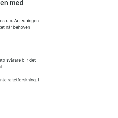
lsen med
ötesrum. Anledningen
ttet när behoven
sto svårare blir det
l.
nte raketforskning. I