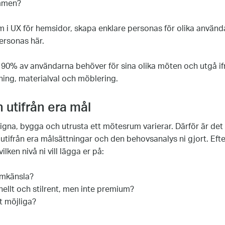
mmen?
m i UX för hemsidor, skapa enklare personas för olika använda
ersonas här.
 90% av användarna behöver för sina olika möten och utgå if
sning, materialval och möblering.
 utifrån era mål
igna, bygga och utrusta ett mötesrum varierar. Därför är det 
 utifrån era målsättningar och den behovsanalys ni gjort. Eft
lken nivå ni vill lägga er på:
umkänsla?
nellt och stilrent, men inte premium?
st möjliga?