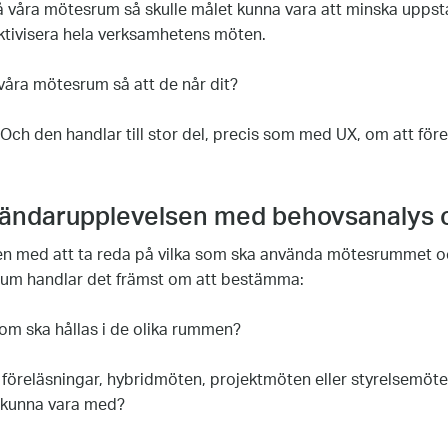
å våra mötesrum så skulle målet kunna vara att minska uppsta
fektivisera hela verksamhetens möten.
 våra mötesrum så att de når dit?
 Och den handlar till stor del, precis som med UX, om att för
vändarupplevelsen med behovsanalys 
ngen med att ta reda på vilka som ska använda mötesrummet 
srum handlar det främst om att bestämma:
om ska hållas i de olika rummen?
, föreläsningar, hybridmöten, projektmöten eller styrelsemöt
 kunna vara med?