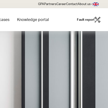
GPA
Partners
Career
Contact
About us
cases
Knowledge portal
Fault report