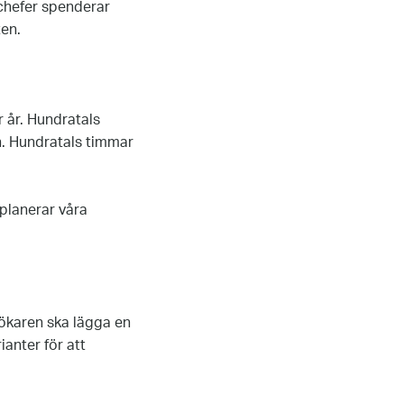
 chefer spenderar
ten.
r år. Hundratals
n. Hundratals timmar
 planerar våra
sökaren ska lägga en
ianter för att