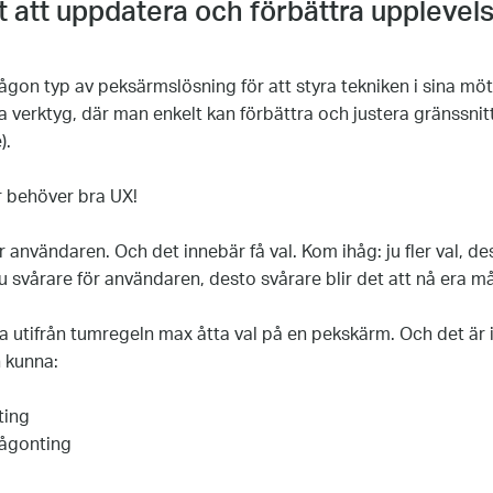
t att uppdatera och förbättra uppleve
 någon typ av peksärmslösning för att styra tekniken i sina m
ska verktyg, där man enkelt kan förbättra och justera gränssni
).
 behöver bra UX!
r användaren. Och det innebär få val. Kom ihåg: ju fler val, de
u svårare för användaren, desto svårare blir det att nå era må
a utifrån tumregeln max åtta val på en pekskärm. Och det är i
 kunna:
ting
någonting