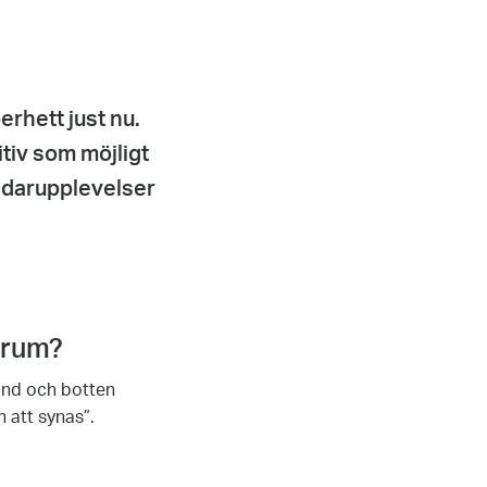
erhett just nu.
tiv som möjligt
ndarupplevelser
srum?
rund och botten
 att synas”.