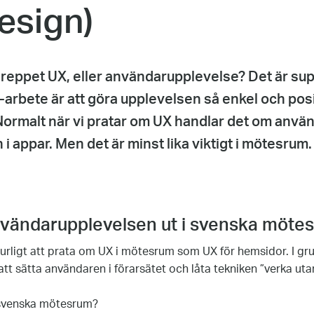
sign)
greppet UX, eller användarupplevelse? Det är sup
-arbete är att göra upplevelsen så enkel och posi
Normalt när vi pratar om UX handlar det om anvä
i appar. Men det är minst lika viktigt i mötesrum.
användarupplevelsen ut i svenska möte
aturligt att prata om UX i mötesrum som UX för hemsidor. I g
tt sätta användaren i förarsätet och låta tekniken ”verka utan
i svenska mötesrum?