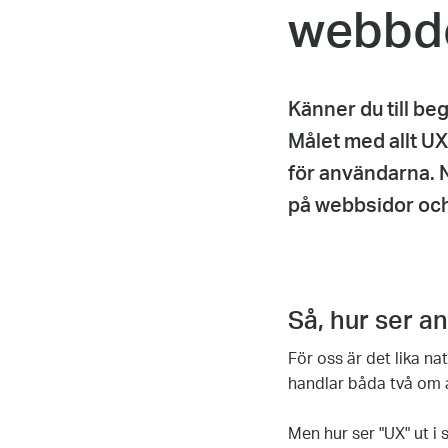
webbde
Känner du till be
Målet med allt UX
för användarna. 
på webbsidor och 
Så, hur ser 
För oss är det lika n
handlar båda två om a
Men hur ser "UX" ut 