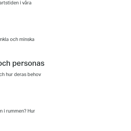
rtstiden i våra
enkla och minska
och personas
och hur deras behov
en i rummen? Hur