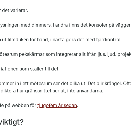
 det varierar.
lysningen med dimmers. I andra finns det konsoler på väggen
 ut filmduken för hand, i nästa görs det med fjärrkontroll.
srum pekskärmar som integrerar allt ifrån ljus, ljud, projek
iationen som ställer till det.
mmer in i ett mötesrum ser det olika ut. Det blir krångel. Oft
 diktera hur gränssnittet ser ut, inte användarna.
de på webben för
tjugofem år sedan
.
viktigt?